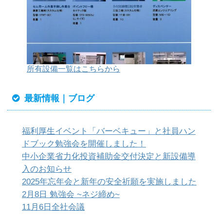
所有設備一覧はこちらから
最新情報｜ブログ
福利厚生イベント「バーベキュー」と社員ハン
ドブック勉強会を開催しました！
中小企業省力化投資補助金交付決定と新設備導
入のお知らせ
2025年忘年会と新年の安全祈願を実施しました
2月8日 勉強会 ~ネジ締め~
11月6日全社会議